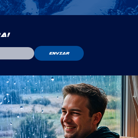
a!
ENVIAR