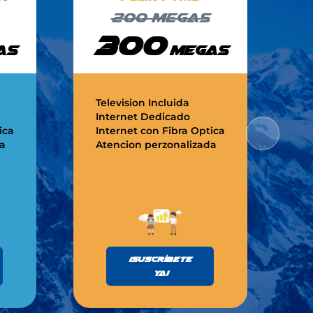
200
megas
300
as
megas
Television Incluida
T
Internet Dedicado
I
ica
Internet con Fibra Optica
I
a
Atencion perzonalizada
A
¡Suscríbete
ya!