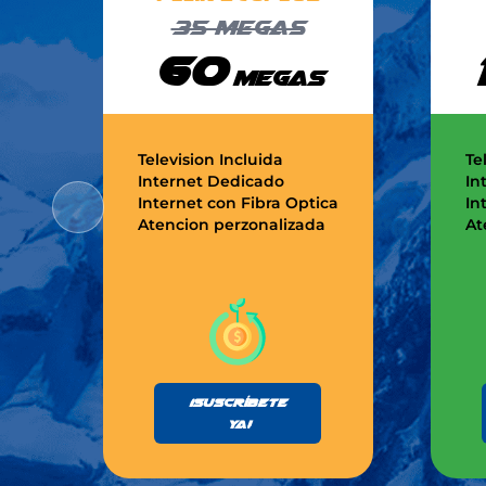
35
megas
60
megas
Television Incluida
Te
Internet Dedicado
In
Internet con Fibra Optica
In
Atencion perzonalizada
At
¡Suscríbete
ya!