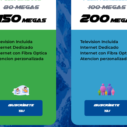
80
megas
100
megas
150
200
megas
meg
levision Incluida
Television Incluida
ternet Dedicado
Internet Dedicado
ternet con Fibra Optica
Internet con Fibra Opt
encion perzonalizada
Atencion perzonalizad
¡Suscríbete
¡Suscríbete
ya!
ya!